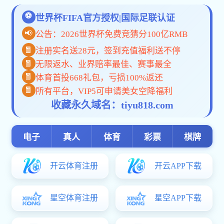
里，进球者赢得奖杯，但助攻者定义比赛。今
天，我们将目光投向一位被低估的战术大师，
探讨一个令人窒息的命题：当皮埃罗的古典美
学碰撞2026世界杯的群星战术，那些撕裂防
线的助攻，将如何重塑赛场法则。
足球场上的助攻，往往被视作刹那间的灵光乍
现，但真正的剖析者明白，每一次传球背后都
潜藏着精密的空间计算和心理博弈。皮埃罗，
这个名字所代表的不仅仅是一位球员，更是一
套解读比赛的哲学体系。在2026世界杯小组
赛的宏大舞台上，当我们谈论“皮埃罗2026世
界杯小组赛助攻看点”时，我们谈论的是一种
介于艺术与暴力的平衡术。在首场小组赛中，