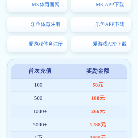
赛的最硬核底牌。所以，关注皮埃罗2026世
界杯小组赛助攻看点，绝对不能只看助攻榜上
的冰冷数字，而要关注他在阵型转换瞬间释放
的能源。
从战术演进的角度看，皮埃罗的角色正在发生
质变。在过去的足球逻辑中，助攻手往往被钉
死在边路或前腰位置，但2026年世界杯的青
训体系催生了更多全能型球员。皮埃罗如果能
在小组赛中展现出回撤到后腰位置拿球，然后
通过长传精准找到冲刺的边翼卫，这种穿越两
条防线的助功，将彻底摧毁对手的区域防守规
则。这种战术升级的背后，是皮埃罗对比赛阅
读能力的极致呈现——在他触球之前，大脑已