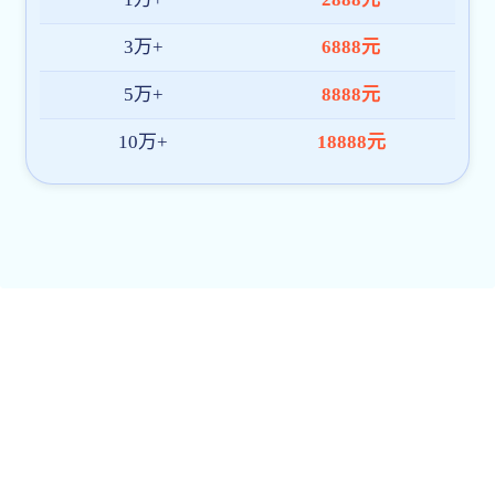
经预览了接下来四秒内双方球员的所有跑动轨
迹。因此，讨论皮埃罗2026世界杯小组赛助
攻看点，实际上是讨论足球智商的代际进化。
当然，任何华丽的猜测都需要通过实际对抗来
验证。小组赛的对手画风将决定皮埃罗助功的
含金量。如果遭遇主打高位压迫的队伍，皮埃
罗的助功将面临被解构的风险，但也正是这种
高压环境，才能催生出最惊世骇俗的传球。想
象一下：在禁区弧顶拥挤的空间里，皮埃罗用
假传真扣的动作迷惑两名防守球员，随后在人
缝中挑传后点——这种极具浮夸色彩的处理方
式，在足球历史上只属于巅峰时期的古典前
腰。如今，我们需要确认的是，这种古典技能
包是否适配2026世界杯高强度的身体对抗节