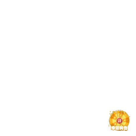
多特蒙德争夺欧冠晋级席位时中路防守密
在欧冠淘汰赛的残酷舞台上，每一丝战术细节都可
能成为决定命运的天...
2026-07-25