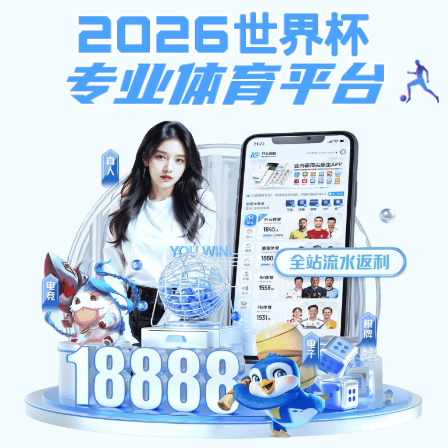
世界杯投注ap...
体育快讯资讯 #10688
当“袋鼠军团”在世界杯赛场上遭遇“山姆大叔”
的钢铁洪流，一场看似力量悬殊的博弈即将在
禁区之内上演。美国队拥有令人生畏的身体天
赋和冲击力，尤其是其低位背身单打与禁区内
抢点能力，常令对手防线风声鹤唳。然而，澳