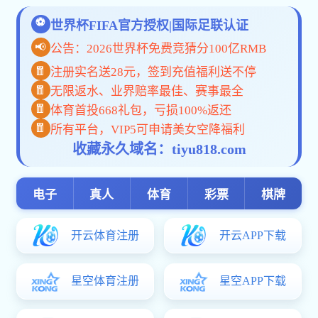
大利亚队绝非任人宰割的羔羊。这支以强硬、
坚韧著称的球队，其防守体系的核心恰恰在于
对禁区的保护。他们能否在巨人林立的禁区中
筑起血肉长城，守住最后底线？这绝不仅仅是
一次简单的防守考验，更是一场战术智慧与民
族血性的极限碰撞。本文作为赛前世界杯分
析，将深度剖析这场矛与盾的终极对决。
从战术板出发，美国队在低位发起进攻时，通
常依赖其强壮内线的背身要位，或是利用小个
子球员的快速切入撕开防线。这种打法极具侵
略性，能够有效压缩防守阵型，并创造外线空
当。而澳大利亚队的防守，历来强调团队协作
与纪律性。他们非常警惕美国队的低位威胁。