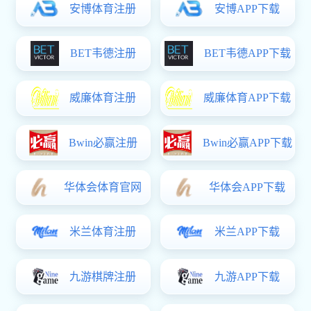
后卫大胆前插，利用中场截断后发动快速反
击。第28分钟，正是中国队后腰一次精准的
直塞，撕开了法国队的防线，前锋孙兴慜高速
插上，在角度极小的情况下果断起脚，皮球击
中远门柱内侧弹入网窝。1-1！韩国队用一次
教科书般的反击，将比分扳平。场面瞬间被引
爆，韩国队不仅稳住了阵脚，更在气势上实现
了压制。
然而，真正的高潮在下半场到来。第67分
钟，法国队发动前场攻势，格列兹曼在禁区弧
顶接球，利用假动作晃开角度后起脚远射，皮
球击地后产生变线，韩国门将扑救不及，皮球
应声入网。法国队员疯狂庆祝，格列兹曼也做