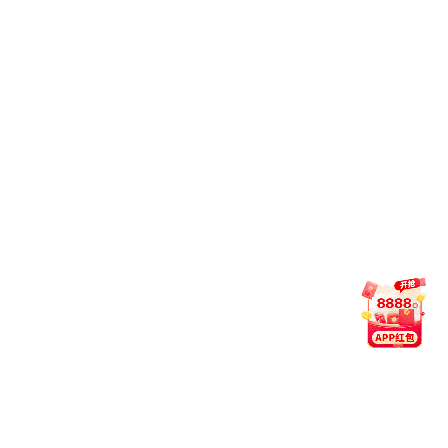
6月23日哥伦比亚vs刚果金小组赛看点
在2026年世界杯小组赛的第三轮较量中，一场看似
不起眼却暗藏玄机的...
2026-07-25
常见问答